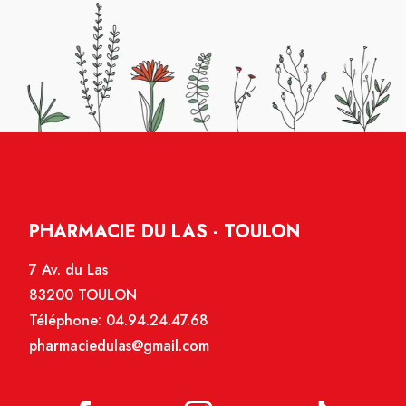
PHARMACIE DU LAS - TOULON
7 Av. du Las
83200 TOULON
Téléphone:
04.94.24.47.68
pharmaciedulas@gmail.com