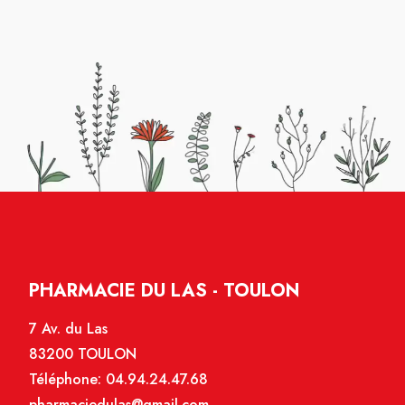
PHARMACIE DU LAS - TOULON
7 Av. du Las
83200 TOULON
Téléphone:
04.94.24.47.68
pharmaciedulas@gmail.com