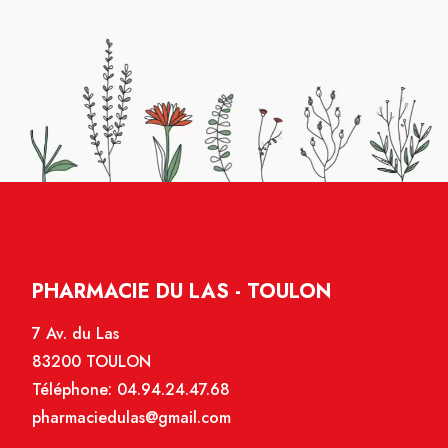
PHARMACIE DU LAS - TOULON
7 Av. du Las
83200 TOULON
Téléphone:
04.94.24.47.68
pharmaciedulas@gmail.com