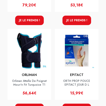
79,20€
53,18€
JE LE PRENDS !
JE LE PRENDS !
ORLIMAN
EPITACT
Orliman Attelle De Poignet
ORTH PROP POUCE
Mouv'n Fit Turquoise T1
EPITACT JOUR D L
56,64€
15,99€