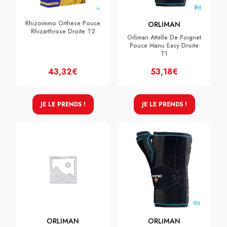
Rhizoimmo Orthese Pouce
ORLIMAN
Rhizarthrose Droite T2
Orliman Attelle De Poignet
Pouce Manu Easy Droite
T1
43,32€
53,18€
JE LE PRENDS !
JE LE PRENDS !
ORLIMAN
ORLIMAN