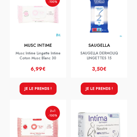
-100%
MUSC INTIME
SAUGELLA
Musc Intime Lingette Intime
SAUGELLA DERMOLIQ
Coton Musc Blanc 30
LINGETTES 15
6,99€
3,50€
JE LE PRENDS !
JE LE PRENDS !
2+1
-100%