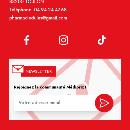
83200 TOULON
Téléphone:
04.94.24.47.68
pharmaciedulas@gmail.com
NEWSLETTER
Rejoignez la communauté Médiprix !