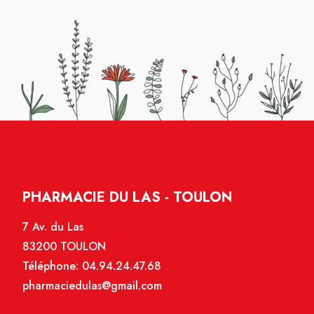
PHARMACIE DU LAS - TOULON
7 Av. du Las
83200 TOULON
Téléphone:
04.94.24.47.68
pharmaciedulas@gmail.com