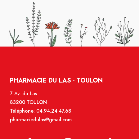
PHARMACIE DU LAS - TOULON
7 Av. du Las
83200 TOULON
Téléphone:
04.94.24.47.68
pharmaciedulas@gmail.com