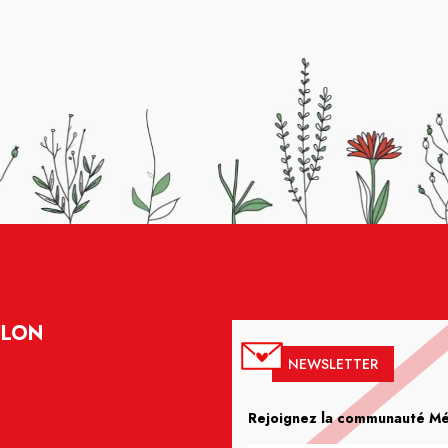
ULON
NEWSLETTER
Rejoignez la communauté Méd