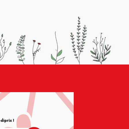
iprix !