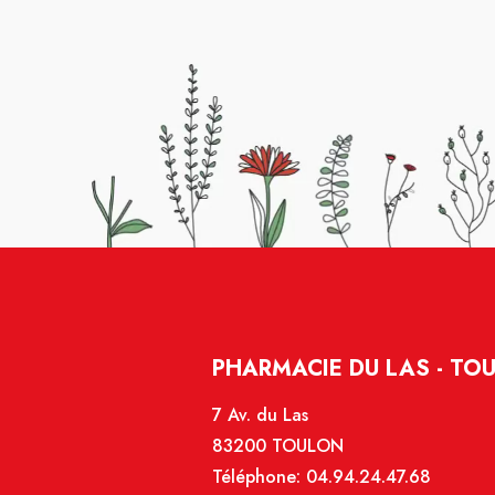
PHARMACIE DU LAS - TO
7 Av. du Las
83200 TOULON
Téléphone:
04.94.24.47.68