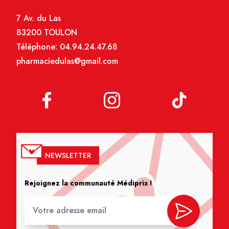
7 Av. du Las
83200 TOULON
Téléphone:
04.94.24.47.68
pharmaciedulas@gmail.com
NEWSLETTER
Rejoignez la communauté Médiprix !