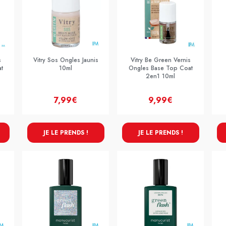
s
Vitry Sos Ongles Jaunis
Vitry Be Green Vernis
t
10ml
Ongles Base Top Coat
2en1 10ml
7,99€
9,99€
JE LE PRENDS !
JE LE PRENDS !