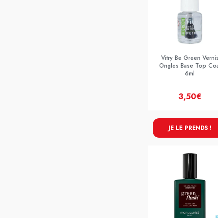
Vitry Be Green Verni
Ongles Base Top Coa
6ml
3,50€
JE LE PRENDS !