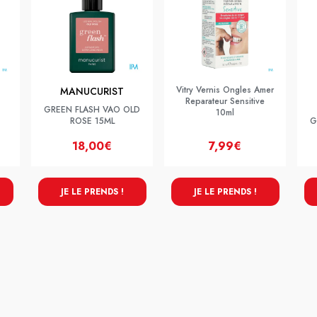
Vitry Vernis Ongles Amer
MANUCURIST
Reparateur Sensitive
GREEN FLASH VAO OLD
10ml
ROSE 15ML
G
18,00€
7,99€
JE LE PRENDS !
JE LE PRENDS !