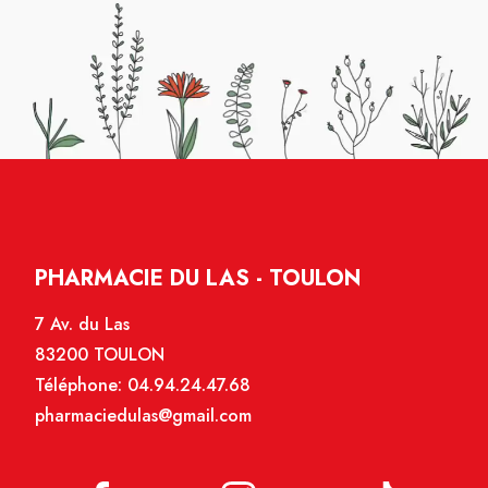
PHARMACIE DU LAS - TOULON
7 Av. du Las
83200 TOULON
Téléphone:
04.94.24.47.68
pharmaciedulas@gmail.com