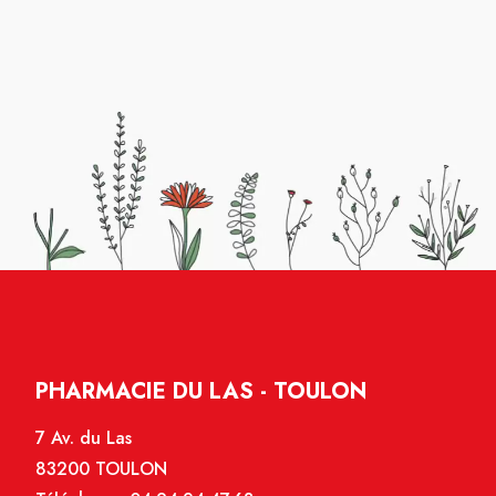
PHARMACIE DU LAS - TOULON
7 Av. du Las
83200 TOULON