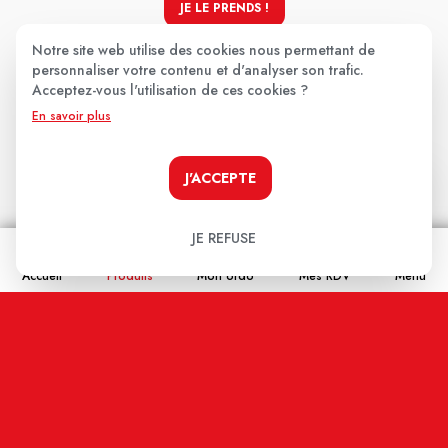
JE LE PRENDS !
Notre site web utilise des cookies nous permettant de
personnaliser votre contenu et d'analyser son trafic.
Acceptez-vous l'utilisation de ces cookies ?
Les avis clients
.
En savoir plus
J'ACCEPTE
Aucun avis pour le moment.
Soyez le premier à donner votre avis !
JE REFUSE
Votre note:
Accueil
Produits
Mon ordo
Mes RDV
Menu
★
★
★
★
★
Votre avis