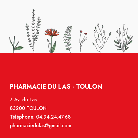
PHARMACIE DU LAS - TOULON
7 Av. du Las
83200 TOULON
Téléphone:
04.94.24.47.68
pharmaciedulas@gmail.com