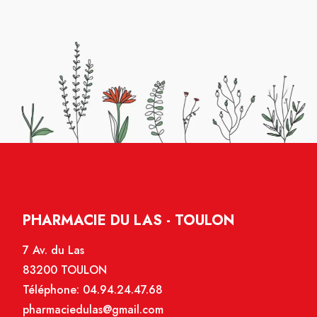
PHARMACIE DU LAS - TOULON
7 Av. du Las
83200 TOULON
Téléphone:
04.94.24.47.68
pharmaciedulas@gmail.com