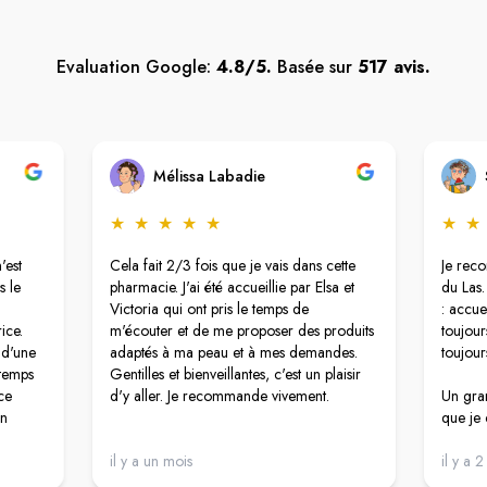
Evaluation Google:
4.8/5.
Basée sur
517 avis.
Mélissa Labadie
★
★
★
★
★
★
★
'est
Cela fait 2/3 fois que je vais dans cette
Je rec
s le
pharmacie. J'ai été accueillie par Elsa et
du Las.
Victoria qui ont pris le temps de
: accue
ice.
m'écouter et de me proposer des produits
toujour
 d'une
adaptés à ma peau et à mes demandes.
toujour
 temps
Gentilles et bienveillantes, c'est un plaisir
ce
d'y aller. Je recommande vivement.
Un gran
on
que je 
ont
personn
oute
il y a un mois
humaine
il y a 
pharma