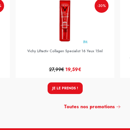
%
-30%
Vichy Liftactiv Collagen Specialist 16 Yeux 15ml
27,99€
19,59€
JE LE PRENDS !
Toutes nos promotions