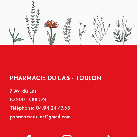
PHARMACIE DU LAS - TOULON
7 Av. du Las
83200 TOULON
Téléphone:
04.94.24.47.68
pharmaciedulas@gmail.com