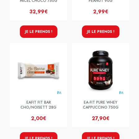
MICEL CHOCO 750G
PEANUT 90G
32,99€
2,99€
JE LE PRENDS !
JE LE PRENDS !
EAFIT FIT BAR
EA-FIT PURE WHEY
CHO/NOISETT 28G
CAPPUCCINO 750G
2,00€
27,90€
JE LE PRENDS !
JE LE PRENDS !