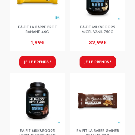
EA-FIT LA BARRE PROT
EA-FIT MILK&EGG95
BANANE 46G
MICEL VANIL 750G
1,99€
32,99€
JE LE PRENDS !
JE LE PRENDS !
EA-FIT MILK&EGG95
EA-FIT LA BARRE GAINER