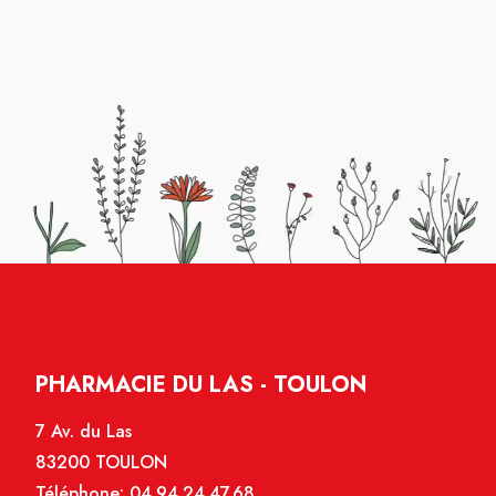
PHARMACIE DU LAS - TOULON
7 Av. du Las
83200 TOULON
Téléphone:
04.94.24.47.68