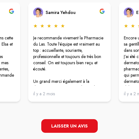
Samira Yehdou
E
★
★
★
★
★
★
★
ns cette
Je recommande vivement la Pharmacie
Encore 
 Elsa et
du Las. Toute l’équipe est vraiment au
sa genti
top : accueillante, souriante,
dans son 
es
professionnelle et toujours de très bon
J’ai été 
à mes
conseil. On est toujours bien reçu et
dermatol
antes,
écouté.
pharmaci
ecommande
qui perm
Un grand merci également à la
dermatol
directrice, que je connais depuis des
délais. 
années, une personne adorable,
il y a 2 mois
faire de
il y a 2 
bienveillante et très humaine. C’est rare
G et urg
de trouver une pharmacie avec une
été capa
ambiance aussi agréable et une équipe
Vous ave
aussi investie. Je recommande sans
et d’une
hésiter 💙
Je remer
LAISSER UN AVIS
d’avoir 
s’occupe