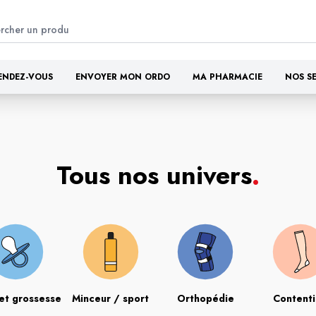
ENDEZ-VOUS
ENVOYER MON ORDO
MA PHARMACIE
NOS S
Tous nos univers
.
et grossesse
Minceur / sport
Orthopédie
Content