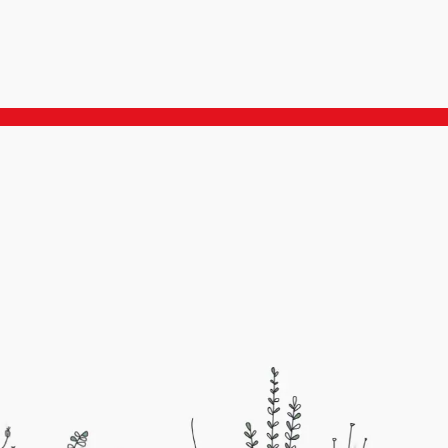
du monde et que
eusement D en avait pour un
 avec mon cas…
préfère pas dévoiler sans votre
otre prénom sur internet.