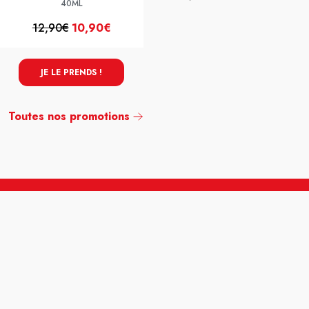
40ML
12,90€
10,90€
16,99€
8,49€
JE LE PRENDS !
JE LE PRENDS !
Toutes nos promotions