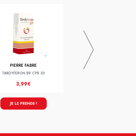
PRANAROM
Pranarom Aromaforce Bio Spray
15ml
PIERRE FABRE
TARDYFERON B9 CPR 30
3,99€
8,50€
JE LE PRENDS !
JE LE PRENDS !