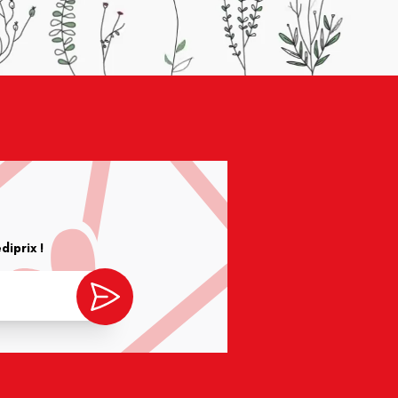
iprix !