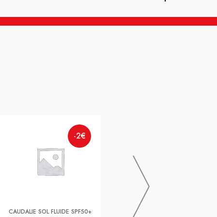
-2€
CAVAILLÈS
-8.5€
ROGE-CAV AT A-TRACES 48H
SPRAY 2X150ML
CAUDALIE SOL FLUIDE SPF50+