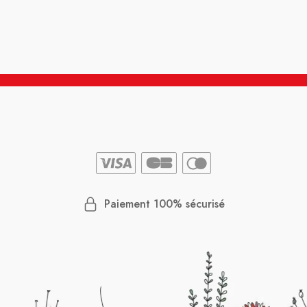
y avait 
malheur
moment
* Je ne 
accord v
Paiement 100% sécurisé