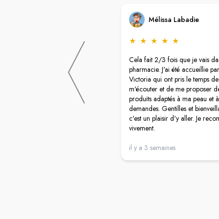
Mélissa Labadie
★
★
★
★
★
Cela fait 2/3 fois que je vais da
pharmacie. J'ai été accueillie par
Victoria qui ont pris le temps de
m'écouter et de me proposer d
produits adaptés à ma peau et 
demandes. Gentilles et bienveill
c'est un plaisir d'y aller. Je r
vivement.
il y a 3 semaines