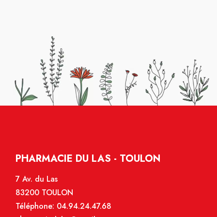
PHARMACIE DU LAS - TOULON
7 Av. du Las
83200 TOULON
Téléphone:
04.94.24.47.68