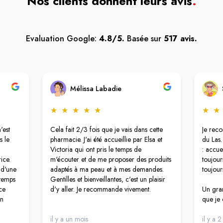
Nos clients donnent leurs avis
.
Evaluation Google:
4.8/5.
Basée sur
517 avis.
Mélissa Labadie
★
★
★
★
★
★
★
'est
Cela fait 2/3 fois que je vais dans cette
Je rec
s le
pharmacie. J'ai été accueillie par Elsa et
du Las.
Victoria qui ont pris le temps de
: accue
ice.
m'écouter et de me proposer des produits
toujour
 d'une
adaptés à ma peau et à mes demandes.
toujour
 temps
Gentilles et bienveillantes, c'est un plaisir
ce
d'y aller. Je recommande vivement.
Un gran
on
que je 
ont
personn
oute
il y a un mois
humaine
il y a 