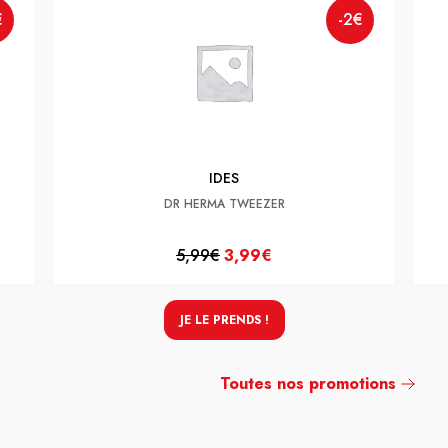
€
-2€
IDES
DR HERMA TWEEZER
5,99€
3,99€
JE LE PRENDS !
Toutes nos promotions