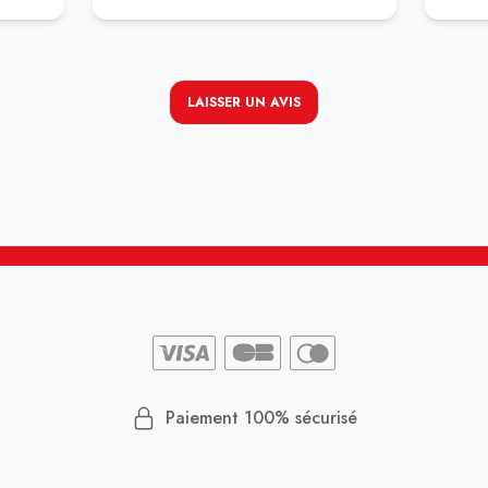
pharma
agréabl
recomm
LAISSER UN AVIS
Paiement 100% sécurisé