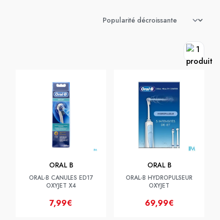
ORAL B
ORAL B
ORAL-B CANULES ED17
ORAL-B HYDROPULSEUR
OXYJET X4
OXYJET
7,99€
69,99€