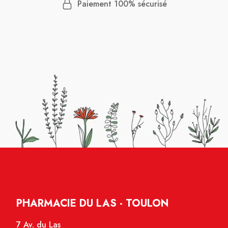
Paiement 100% sécurisé
PHARMACIE DU LAS - TOULON
7 Av. du Las